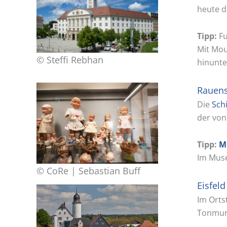
heute d
Tipp:
Fu
Mit Mou
© Steffi Rebhan
hinunte
Rauens
Die
Sch
der von
Tipp:
M
Im Muse
© CoRe | Sebastian Buff
Eisfeld
Im Orts
Tonmur