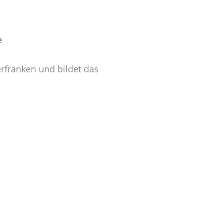
e
rfranken und bildet das