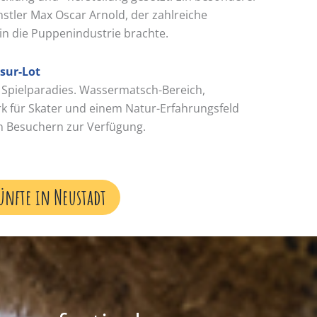
tler Max Oscar Arnold, der zahlreiche
n die Puppenindustrie brachte.
-sur-Lot
s Spielparadies. Wassermatsch-Bereich,
rk für Skater und einem Natur-Erfahrungsfeld
n Besuchern zur Verfügung.
nfte in Neustadt