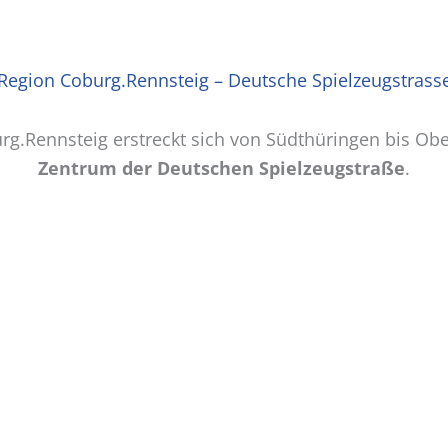
Region Coburg.Rennsteig – Deutsche Spielzeugstrass
rg.Rennsteig erstreckt sich von Südthüringen bis Obe
Zentrum der Deutschen Spielzeugstraße
.