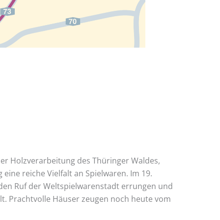
er Holzverarbeitung des Thüringer Waldes,
ine reiche Vielfalt an Spielwaren. Im 19.
den Ruf der Weltspielwarenstadt errungen und
elt. Prachtvolle Häuser zeugen noch heute vom