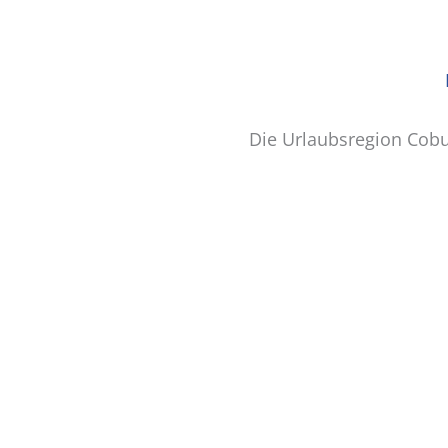
Die Urlaubsregion Cobu