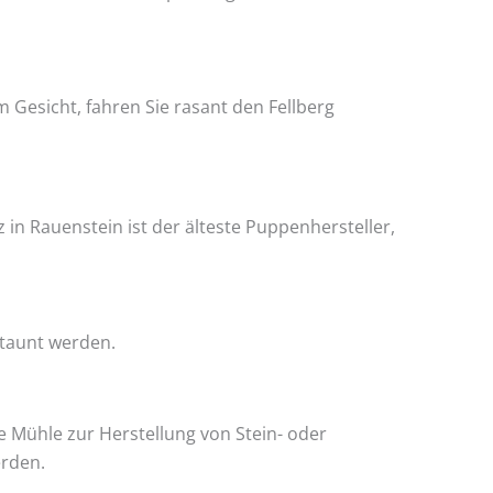
Gesicht, fahren Sie rasant den Fellberg
 in Rauenstein ist der älteste Puppenhersteller,
taunt werden.
e Mühle zur Herstellung von Stein- oder
rden.