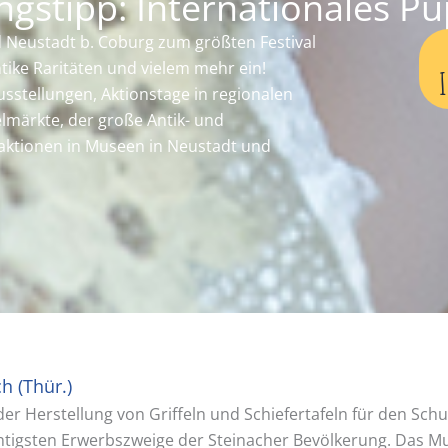
ngstipp: Internationales Pu
 Neustadt b. Coburg zum größten Festival
tike Raritäten und vielem mehr ein!
sstellungen, Aktionstage in regionalen
lmärkte, der große Antik- und
aktionen in Museen in Neustadt und
h (Thür.)
er Herstellung von Griffeln und Schiefertafeln für den Schu
htigsten Erwerbszweige der Steinacher Bevölkerung. Das M