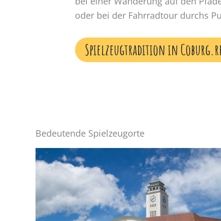
bei einer Wanderung auf den Pfad
oder bei der Fahrradtour durchs P
Spielzeugtradition in Coburg.r
Bedeutende Spielzeugorte